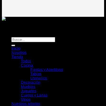
Todos los derechos reservados
Rou Chile - Esencia Natural
Buscar
por:
Inicio
Nosotros
Tienda
Todos
Cocina
Fiestas y Aperitivos
Tablas
Utensilios
Decoración
Muebles
Juguetes
Cueros y Lanas
Vinos
Nuestros arboles