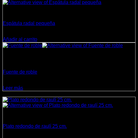
Cocina
Espátula radal pequeña
$
1.650
Añadir al carrito
Sin existencias
Cocina
Fuente de roble
$
22.000
Leer más
¡Oferta!
Cocina
Plato redondo de raulí 25 cm.
El
El
$
9.000
$
8.200