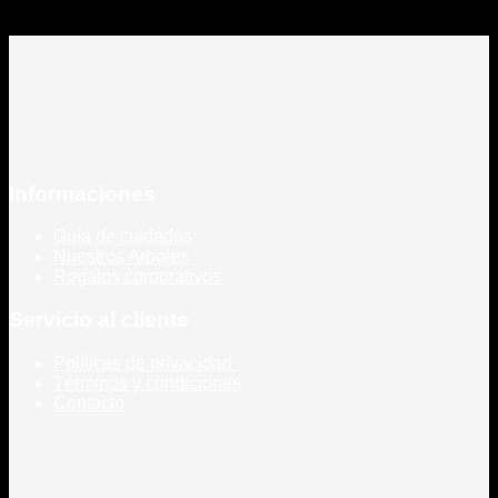
Informaciones
Guía de cuidados
Nuestros Arboles
Regalos corporativos
Servicio al cliente
Políticas de privacidad
Términos y condiciones
Contacto