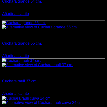
Cuchara grande 54 cm.
El
El
$
9.500
$
8.900
precio
precio
Añadir al carrito
original
actual
¡Oferta!
era:
es:
$9.500.
$8.900.
Cocina
Cuchara grande 55 cm.
El
El
$
9.500
$
8.900
precio
precio
Añadir al carrito
original
actual
era:
es:
$9.500.
$8.900.
Cocina
Cuchara rauli 37 cm.
$
3.500
Añadir al carrito